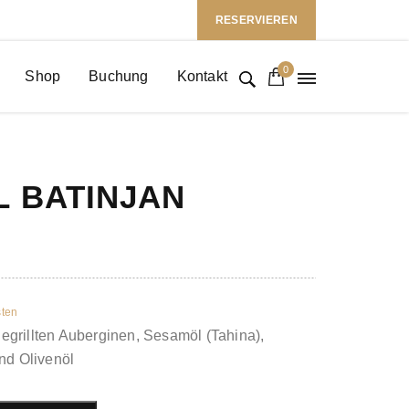
Follow Us: :
RESERVIEREN
0
Shop
Buchung
Kontakt
 BATINJAN
ten
grillten Auberginen, Sesamöl (Tahina),
nd Olivenöl