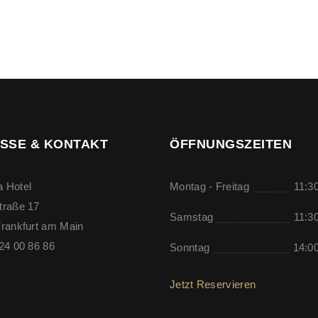
SSE & KONTAKT
ÖFFNUNGSZEITEN
 Hotel
Montag - Freitag
11:30
traße 17
Samstag
11:30
rankfurt am Main
24 00 86 86
Sonntag
14:00
Jetzt Reservieren