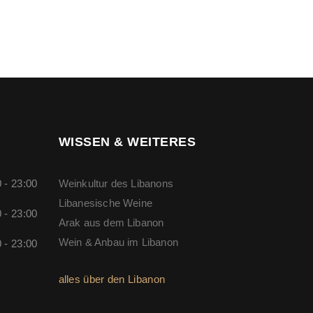
WISSEN & WEITERES
 - 23:00
Weinkultur des Libanons
Libanesische Weine
 - 23:00
Arak aus dem Libanon
Wein & Anbau im Libanon
 - 23:00
alles über den Libanon