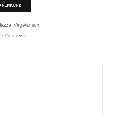
WARENKORB
azza
,
Vegetarisch
te Vorspeise