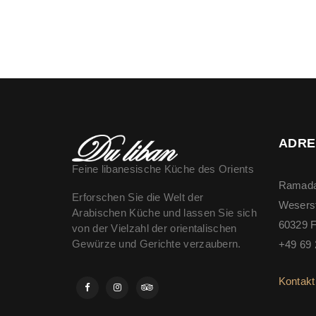
ADRE
Feine libanesische Küche des Orients
Ramada
Erforschen Sie die Welt der
Wesers
Arabischen Küche und lassen Sie sich
60329 F
von der Vielzahl der orientalischen
Gewürze und Gerichte verzaubern.
+49 69 
Kontakt