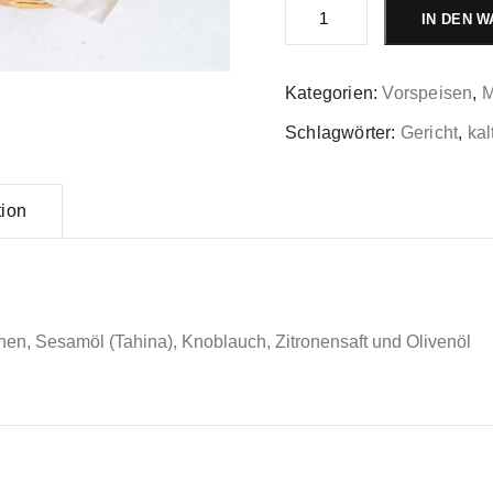
Batinjan
IN DEN 
Menge
Kategorien:
Vorspeisen
,
M
Schlagwörter:
Gericht
,
kal
tion
en, Sesamöl (Tahina), Knoblauch, Zitronensaft und Olivenöl