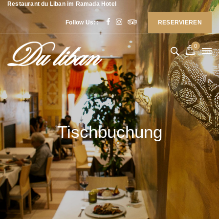
Restaurant du Liban im Ramada Hotel
Follow Us: :
RESERVIEREN
0
Tischbuchung