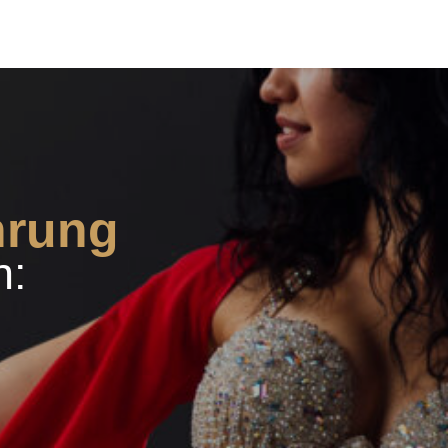
hrung
n: