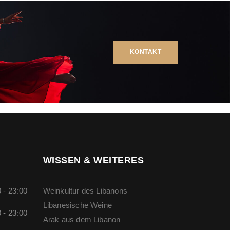
KONTAKT
WISSEN & WEITERES
 - 23:00
Weinkultur des Libanons
Libanesische Weine
 - 23:00
Arak aus dem Libanon