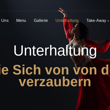
 Uns
Menu
Gallerie
Unterhaltung
Take-Away
Unterhaltung
e Sich von von 
verzaubern