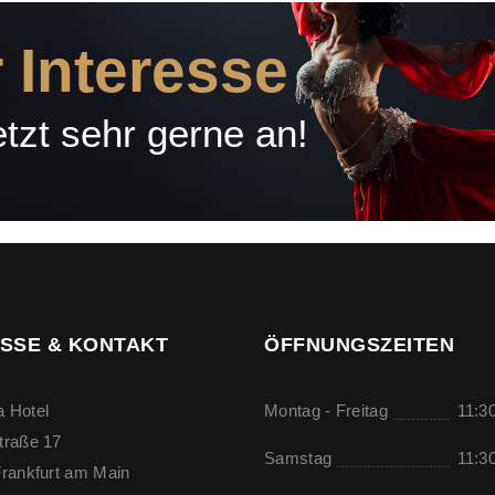
 Interesse
tzt sehr gerne an!
SSE & KONTAKT
ÖFFNUNGSZEITEN
 Hotel
Montag - Freitag
11:30
traße 17
Samstag
11:30
rankfurt am Main