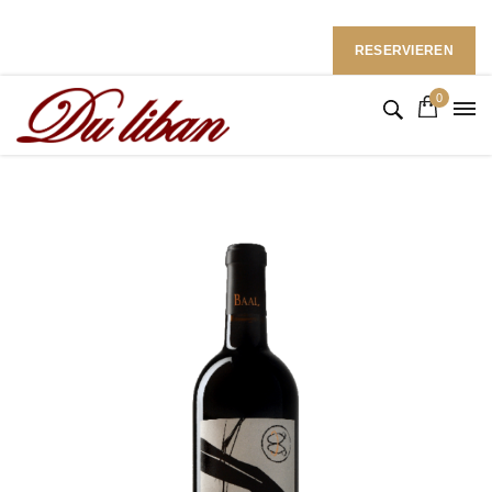
Restaurant du Liban im Ramada Hotel
Follow Us: :
RESERVIEREN
0