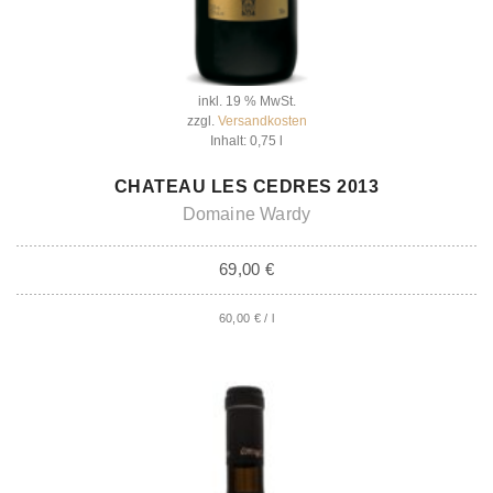
inkl. 19 % MwSt.
zzgl.
Versandkosten
Inhalt: 0,75
l
IN DEN WARENKORB
CHATEAU LES CEDRES 2013
Domaine Wardy
69,00
€
60,00
€
/
l