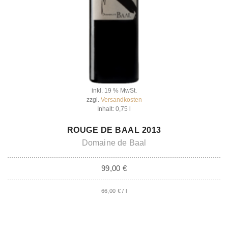
inkl. 19 % MwSt.
zzgl.
Versandkosten
Inhalt: 0,75
l
IN DEN WARENKORB
ROUGE DE BAAL 2013
Domaine de Baal
99,00
€
66,00
€
/
l