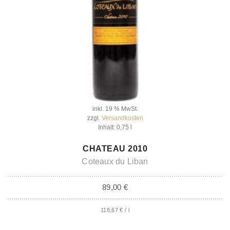
inkl. 19 % MwSt.
zzgl.
Versandkosten
Inhalt: 0,75
l
IN DEN WARENKORB
CHATEAU 2010
Coteaux du Liban
89,00
€
118,67
€
/
l