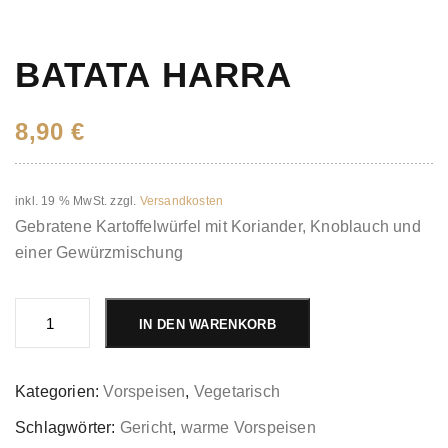
BATATA HARRA
8,90
€
inkl. 19 % MwSt.
zzgl.
Versandkosten
Gebratene Kartoffelwürfel mit Koriander, Knoblauch und
einer Gewürzmischung
Batata
Harra
IN DEN WARENKORB
Menge
Kategorien:
Vorspeisen
,
Vegetarisch
Schlagwörter:
Gericht
,
warme Vorspeisen