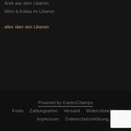
Arak aus dem Libanon
Wein & Anbau im Libanon
alles über den Libanon
Powered by GastroChamps
Konto
Zahlungsarten
Versand
Widerrufsbelehrung
Impressum
Datenschutzerklärung
AGB