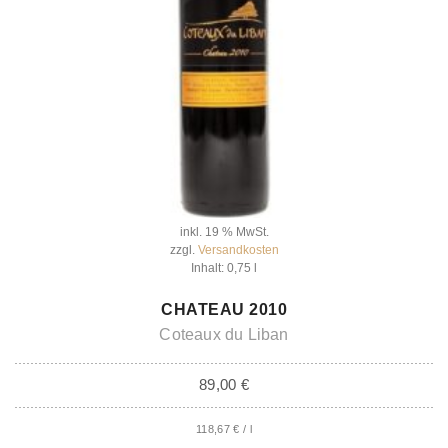
inkl. 19 % MwSt.
zzgl.
Versandkosten
Inhalt: 0,75
l
IN DEN WARENKORB
CHATEAU 2010
Coteaux du Liban
89,00
€
118,67
€
/
l