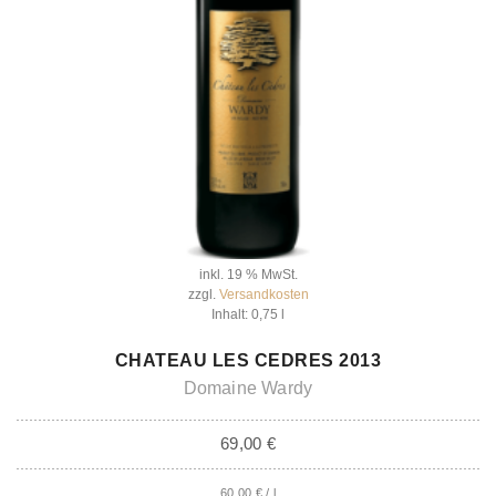
inkl. 19 % MwSt.
zzgl.
Versandkosten
Inhalt: 0,75
l
IN DEN WARENKORB
CHATEAU LES CEDRES 2013
Domaine Wardy
69,00
€
60,00
€
/
l