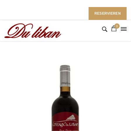
Restaurant du Liban im Ramada Hotel
Follow Us: :
RESERVIEREN
0