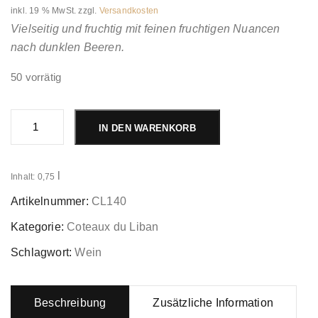
inkl. 19 % MwSt.
zzgl.
Versandkosten
Vielseitig und fruchtig mit feinen fruchtigen Nuancen
nach dunklen Beeren.
50 vorrätig
Rouge
Passion
IN DEN WARENKORB
2013
Menge
l
Inhalt: 0,75
Artikelnummer:
CL140
Kategorie:
Coteaux du Liban
Schlagwort:
Wein
Beschreibung
Zusätzliche Information