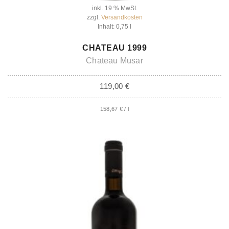
inkl. 19 % MwSt.
zzgl.
Versandkosten
Inhalt: 0,75
l
IN DEN WARENKORB
CHATEAU 1999
Chateau Musar
119,00
€
158,67
€
/
l