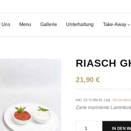
 Uns
Menu
Gallerie
Unterhaltung
Take-Away
RIASCH 
21,90
€
inkl. 19 % MwSt.
zzgl.
Versandkos
Zarte marinierte Lammkote
Riasch
Ghanem
IN DEN 