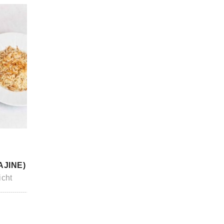
AJINE)
icht