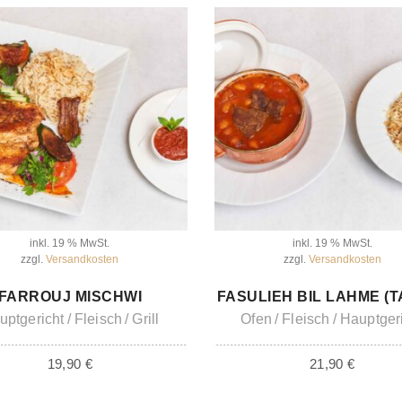
inkl. 19 % MwSt.
inkl. 19 % MwSt.
zzgl.
Versandkosten
zzgl.
Versandkosten
IN DEN WARENKORB
IN DEN WARENKORB
FARROUJ MISCHWI
FASULIEH BIL LAHME (T
uptgericht
Fleisch
Grill
Ofen
Fleisch
Hauptger
19,90
€
21,90
€