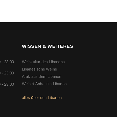
WISSEN & WEITERES
 - 23:00
Weinkultur des Libanons
Libanesische Weine
 - 23:00
Arak aus dem Libanon
Wein & Anbau im Libanon
 - 23:00
alles über den Libanon