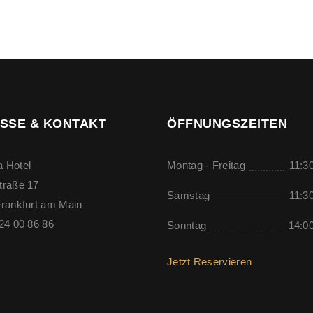
SSE & KONTAKT
ÖFFNUNGSZEITEN
 Hotel
Montag - Freitag
11:30
traße 17
Samstag
11:30
rankfurt am Main
24 00 86 86
Sonntag
14:00
Jetzt Reservieren