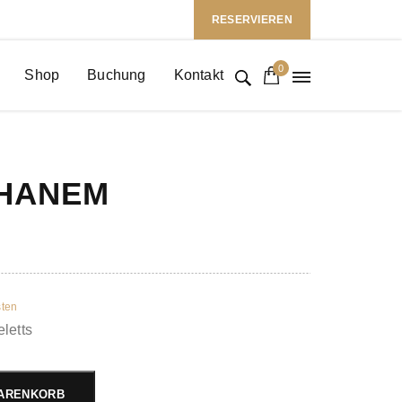
Follow Us: :
RESERVIEREN
0
Shop
Buchung
Kontakt
GHANEM
ten
letts
WARENKORB