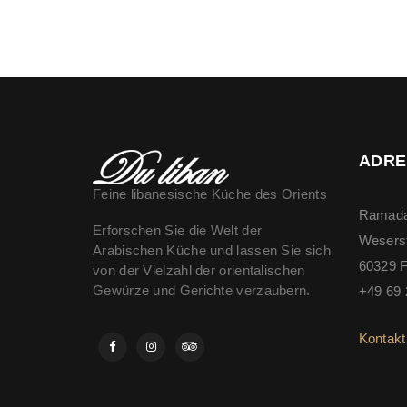
ADRE
Feine libanesische Küche des Orients
Ramada
Erforschen Sie die Welt der
Wesers
Arabischen Küche und lassen Sie sich
60329 F
von der Vielzahl der orientalischen
Gewürze und Gerichte verzaubern.
+49 69 
Kontakt