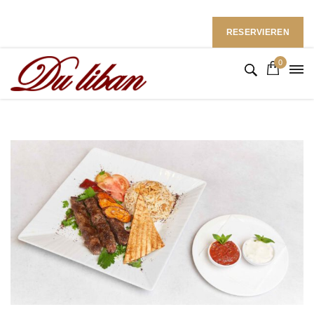
Restaurant du Liban im Ramada Hotel
Follow Us: :
RESERVIEREN
0