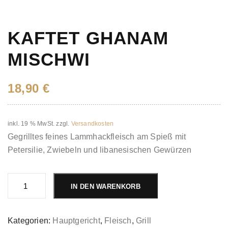
KAFTET GHANAM
MISCHWI
18,90
€
inkl. 19 % MwSt.
zzgl.
Versandkosten
Gegrilltes feines Lammhackfleisch am Spieß mit
Petersilie, Zwiebeln und libanesischen Gewürzen
Kaftet
Ghanam
IN DEN WARENKORB
Mischwi
Menge
Kategorien:
Hauptgericht
,
Fleisch
,
Grill