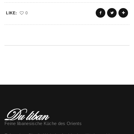
LIKE:
0
Feine libanesische Küche des Orients