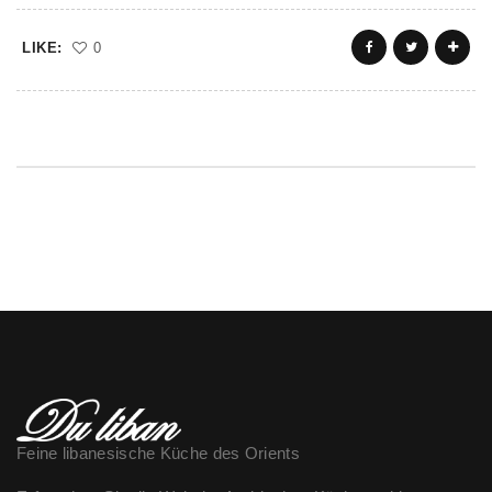
LIKE:
0
Feine libanesische Küche des Orients