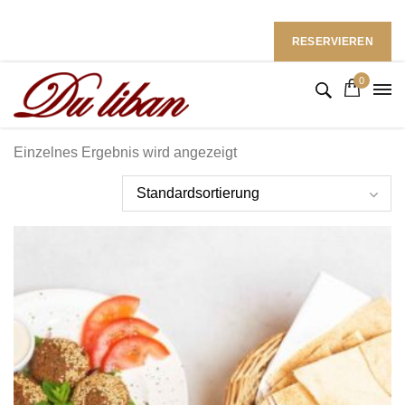
Restaurant du Liban im Ramada Hotel
Follow Us: :
RESERVIEREN
0
Einzelnes Ergebnis wird angezeigt