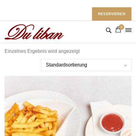
Restaurant du Liban im Ramada Hotel
Follow Us: :
RESERVIEREN
0
Einzelnes Ergebnis wird angezeigt