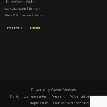
Libanesische Weine
Arak aus dem Libanon
Wein & Anbau im Libanon
alles über den Libanon
Powered by GastroChamps
Konto
Zahlungsarten
Versand
Widerrufsbelehrung
Impressum
Datenschutzerklärung
AGB