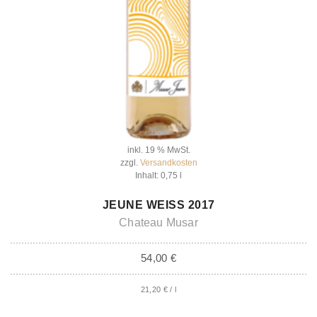
inkl. 19 % MwSt.
zzgl.
Versandkosten
Inhalt: 0,75
l
IN DEN WARENKORB
JEUNE WEISS 2017
Chateau Musar
54,00
€
21,20
€
/
l