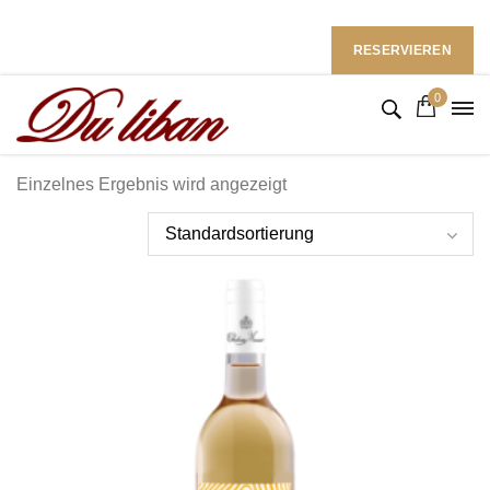
Restaurant du Liban im Ramada Hotel
Follow Us: :
RESERVIEREN
0
Einzelnes Ergebnis wird angezeigt