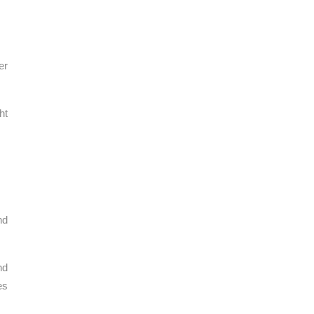
er
ht
nd
nd
es