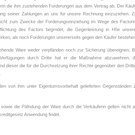
erin die ihm zustehenden Forderungen aus dem Vertrag ab. Der Käuf
llung seiner Zahlungen an uns für unsere Rechnung einzuziehen. Z
 nicht zum Zwecke der Forderungseinziehung im Wege des Factori
rpflichtung des Factors begrndet, die Gegenleistung in Hhe unser
wirken, als noch Forderungen unsererseits gegen den Käufer bestehe
stehende Ware weder verpfänden noch zur Sicherung übereignen. B
Verfügungen durch Dritte hat er die Maßnahme abzuwehren, d
nd dieser die für die Durchsetzung ihrer Rechte gegenüber den Dritt
.
zu den von ihm unter Eigentumsvorbehalt gelieferten Gegenständen 
owie die Päfndung der Ware durch die Verkäuferin gelten nicht a
rkreditgesetz Anwendung findet.