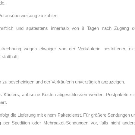
de.
t Vorausüberweisung zu zahlen.
iftlich und spätestens innerhalb von 8 Tagen nach Zugang d
rechnung wegen etwaiger von der Verkäuferin bestrittener, nic
statthaft.
r zu bescheinigen und der Verkäuferin unverzüglich anzuzeigen.
s Käufers, auf seine Kosten abgeschlossen werden. Postpakete si
ert.
erfolgt die Lieferung mit einem Paketdienst. Für größere Sendungen u
ng per Spedition oder Mehrpaket-Sendungen vor, falls nicht ander