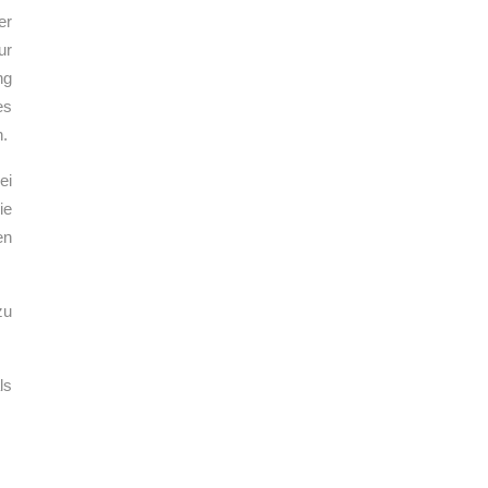
er
ur
ng
es
n.
ei
ie
en
zu
ls