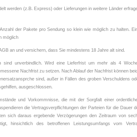
t werden (z.B. Express) oder Lieferungen in weitere Länder erfrag
e Anzahl der Pakete pro Sendung so klein wie möglich zu halten. Ei
h möglich
 AGB an und versichern, dass Sie mindestens 18 Jahre alt sind.
en sind unverbindlich. Wird eine Lieferfrist um mehr als 4 Woch
gemessene Nachfrist zu setzen. Nach Ablauf der Nachfrist können bei
enersatzansprche sind, außer in Fällen des groben Verschuldens od
sgehilfen, ausgeschlossen.
mstände und Vorkommnisse, die mit der Sorgfalt einer ordentlich
spendieren die Vertragsverpflichtungen der Parteien für die Dauer d
iten sich daraus ergebende Verzögerungen den Zeitraum von sec
igt, hinsichtlich des betroffenen Leistungsumfangs vom Vertr