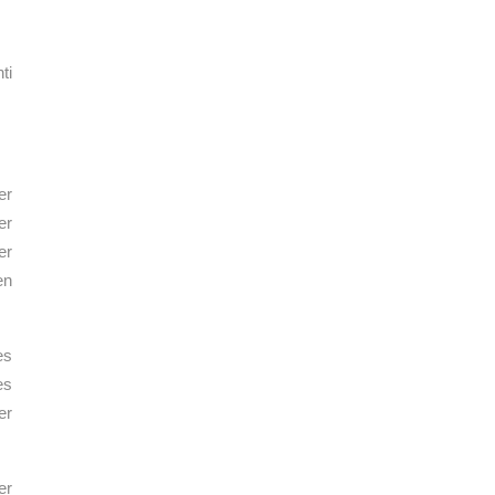
ti
er
er
er
en
es
es
er
er