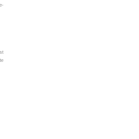
e-
st
te